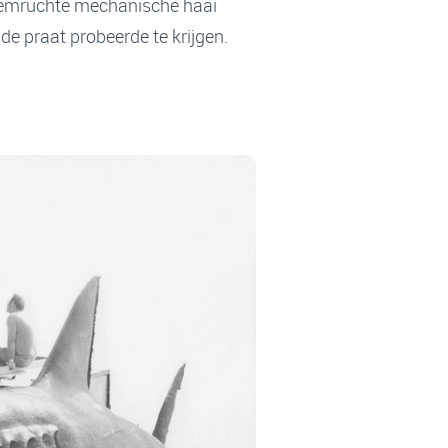
 roemruchte mechanische haai
e praat probeerde te krijgen.