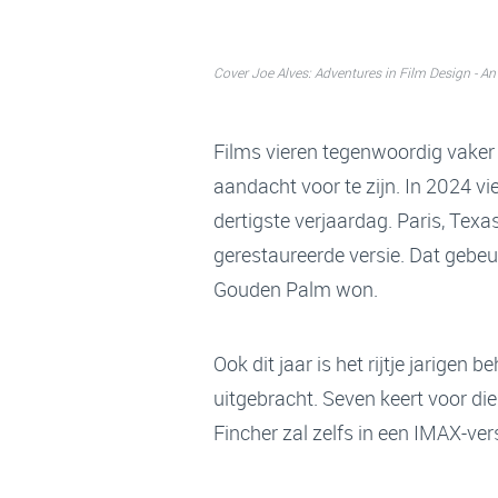
Cover Joe Alves: Adventures in Film Design - An 
Films vieren tegenwoordig vaker h
aandacht voor te zijn. In 2024 
dertigste verjaardag. Paris, Tex
gerestaureerde versie. Dat gebeu
Gouden Palm won.
Ook dit jaar is het rijtje jarige
uitgebracht. Seven keert voor d
Fincher zal zelfs in een IMAX-versi