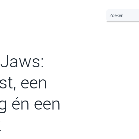
r Jaws:
t, een
ng én een
k