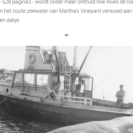
 - 528 pagina's - wordt onder meer onthuld hoe Alves de
in het zoute zeewater van Martha's Vineyard verwoed aan d
ien dakje.