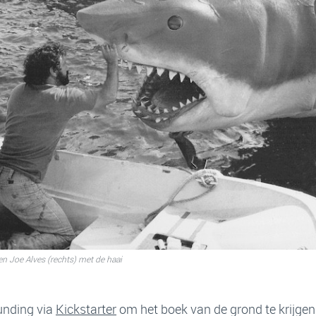
n Joe Alves (rechts) met de haai
unding via
Kickstarter
om het boek van de grond te krijgen