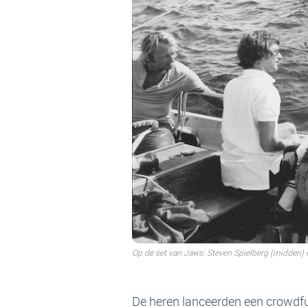
Op de set van Jaws: Steven Spielberg (midden) e
De heren lanceerden een crowdf