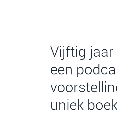
Vijftig jaa
een podcas
voorstelli
uniek boe