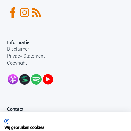
Informatie
Disclaimer
Privacy Statement
Copyright
Contact
+31 (0)33 456 49 85
info@fantastischefilmlocaties.nl
Wij gebruiken cookies
KvK Filmtaal 34120749