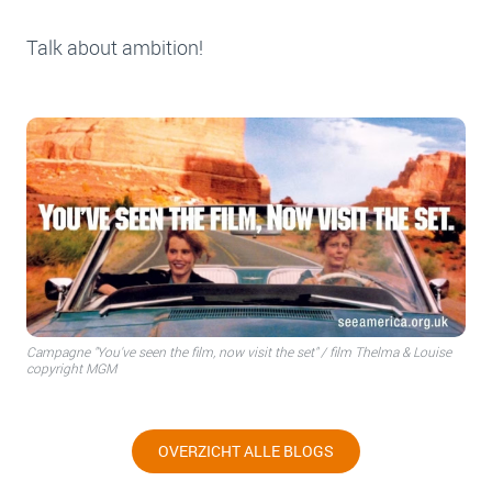
Talk about ambition!
Campagne "You've seen the film, now visit the set" / film Thelma & Louise
copyright MGM
OVERZICHT ALLE BLOGS