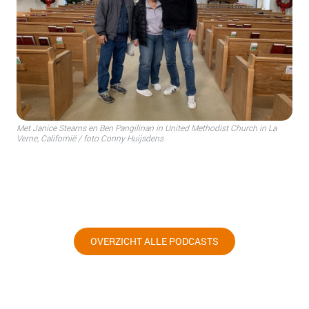
Met Janice Stearns en Ben Pangilinan in United Methodist Church in La
Verne, Californië / foto Conny Huijsdens
OVERZICHT ALLE PODCASTS