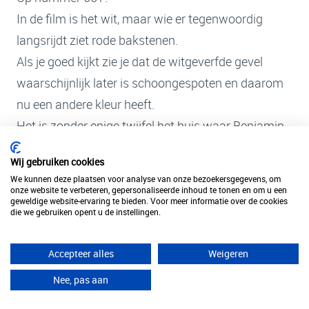
In de film is het wit, maar wie er tegenwoordig
langsrijdt ziet rode bakstenen.
Als je goed kijkt zie je dat de witgeverfde gevel
waarschijnlijk later is schoongespoten en daarom
nu een andere kleur heeft.
Het is zonder enige twijfel het huis waar Benjamin
Mrs Robinson naar toe brengt.
Wij gebruiken cookies
En waar hij later tijdens zijn date met Elaine ook
We kunnen deze plaatsen voor analyse van onze bezoekersgegevens, om
voor de deur stopt.
onze website te verbeteren, gepersonaliseerde inhoud te tonen en om u een
geweldige website-ervaring te bieden. Voor meer informatie over de cookies
die we gebruiken opent u de instellingen.
En dan het huis van de familie Braddock.
Accepteer alles
Weigeren
Er gaat het gerucht dat het zwembad in hun tuin
- waar Dustin Hoffman op het luchtbed dobbert - in
Nee, pas aan
werkelijkheid het zwembad was in de tuin van het