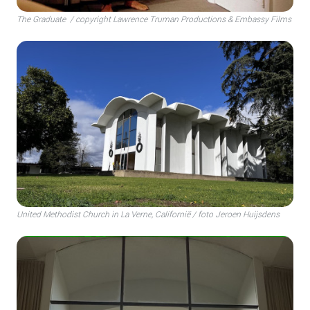
The Graduate / copyright Lawrence Truman Productions & Embassy Films
United Methodist Church in La Verne, Californië / foto Jeroen Huijsdens