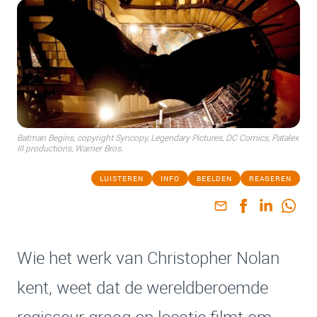
Batman Begins, copyright Syncopy, Legendary Pictures, DC Comics, Patalex
III productions, Warner Bros.
LUISTEREN
INFO
BEELDEN
REAGEREN
Wie het werk van Christopher Nolan
kent, weet dat de wereldberoemde
regisseur graag op locatie filmt om