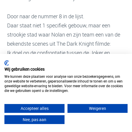
Door naar de nummer 8 in de lijst.
Daar staat niet 1 specifiek gebouw, maar een
strookje stad waar Nolan en zijn team een van de
bekendste scenes uit The Dark Knight filmde:
Ik doel op de confrontatie tussen de Joker en
Batman…
Wij gebruiken cookies
We kunnen deze plaatsen voor analyse van onze bezoekersgegevens, om
De twee rijden op elkaar af – de Joker in de
onze website te verbeteren, gepersonaliseerde inhoud te tonen en om u een
geweldige website-ervaring te bieden. Voor meer informatie over de cookies
vrachtwagen – en Batman op zijn Batpod, waarna
die we gebruiken opent u de instellingen.
de vrachtwagen door de kabels die Batman
afschiet, een ongelooflijk flip van 180 graden
Accepteer alles
Weigeren
maakt.
Nee, pas aan
Na de crash kruipt de Joker gehavend uit de wagen