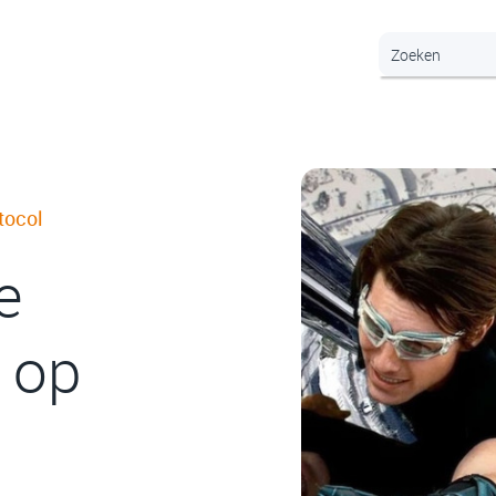
tocol
e
 op