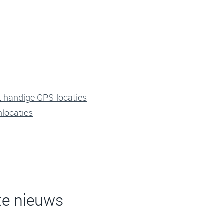
t handige GPS-locaties
mlocaties
te nieuws