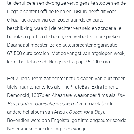
te identificeren en dwong ze vervolgens te stoppen en de
illegale content offline te halen. BREIN heeft dit voor
elkaar gekregen via een zogenaamde ex parte-
beschikking, waarbij de rechter versneld en zonder alle
betrokken partijen te horen, een verbod kan uitspreken.
Daarnaast moesten ze de auteursrechtenorganisatie
67.500 euro betalen. Met de vangst van afgelopen week,
komt het totale schikkingsbedrag op 75.000 euro.
Het 2Lions-Team zat achter het uploaden van duizenden
titels naar torrentsites als ThePirateBay, ExtraTorrent,
Demonoid, 1337x en Ahashare, waaronder films als
The
Revenant
en
Gooische vrouwen 2
en muziek (onder
andere het album van Anouk
Queen for a Day
).
Bovendien werd aan Engelstalige films ongeautoriseerde
Nederlandse ondertiteling toegevoegd.