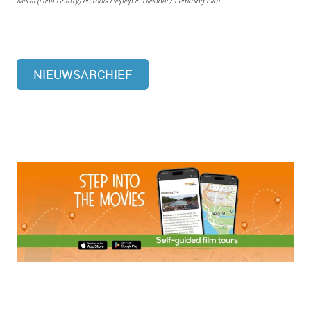
Meral (Hiba Ghafry) en muis Piepiep in Uilenbal / Lemming Film
NIEUWSARCHIEF