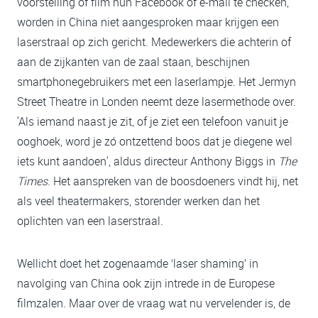
voorstelling of film hun Facebook of e-mail te checken,
worden in China niet aangesproken maar krijgen een
laserstraal op zich gericht. Medewerkers die achterin of
aan de zijkanten van de zaal staan, beschijnen
smartphonegebruikers met een laserlampje. Het Jermyn
Street Theatre in Londen neemt deze lasermethode over.
'Als iemand naast je zit, of je ziet een telefoon vanuit je
ooghoek, word je zó ontzettend boos dat je diegene wel
iets kunt aandoen', aldus directeur Anthony Biggs in
The
Times
. Het aanspreken van de boosdoeners vindt hij, net
als veel theatermakers, storender werken dan het
oplichten van een laserstraal.
Wellicht doet het zogenaamde ‘laser shaming’ in
navolging van China ook zijn intrede in de Europese
filmzalen. Maar over de vraag wat nu vervelender is, de