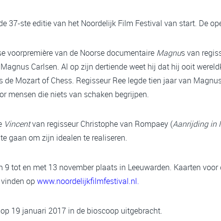
37-ste editie van het Noordelijk Film Festival van start. De ope
dse voorpremière van de Noorse documentaire
Magnu
s van regis
Magnus Carlsen. Al op zijn dertiende weet hij dat hij ooit were
 als de Mozart of Chess. Regisseur Ree legde tien jaar van Magnus
or mensen die niets van schaken begrijpen.
he
Vincent
van regisseur Christophe van Rompaey (
Aanrijding in
kt te gaan om zijn idealen te realiseren.
an 9 tot en met 13 november plaats in Leeuwarden. Kaarten voor de
e vinden op
www.noordelijkfilmfestival.nl.
p 19 januari 2017 in de bioscoop uitgebracht.