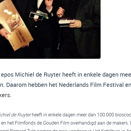
 epos Michiel de Ruyter heeft in enkele dagen me
n. Daarom hebben het Nederlands Film Festival e
kers.
chiel de Ruyter
heeft in enkele dagen meer dan 100.000 biosco
l en het Filmfonds de Gouden Film overhandigd aan de makers. 
cent Bernard Tulp namen de prijs vandaag in Het Ketelhuis in 