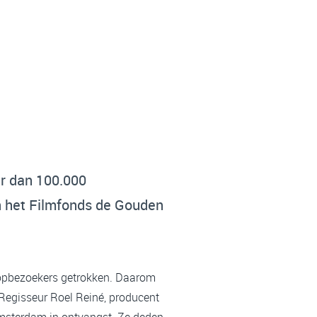
er dan 100.000
n het Filmfonds de Gouden
opbezoekers getrokken. Daarom
Regisseur Roel Reiné, producent
Amsterdam in ontvangst. Ze deden