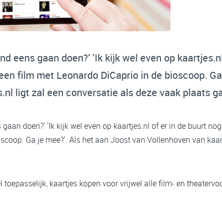
d eens gaan doen?' 'Ik kijk wel even op kaartjes.nl 
t een film met Leonardo DiCaprio in de bioscoop. Ga
.nl ligt zal een conversatie als deze vaak plaats g
aan doen?' 'Ik kijk wel even op kaartjes.nl of er in de buurt nog i
scoop. Ga je mee?'. Als het aan Joost van Vollenhoven van kaartj
el toepasselijk, kaartjes kopen voor vrijwel alle film- en theaterv