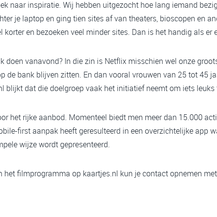
k naar inspiratie. Wij hebben uitgezocht hoe lang iemand bezig i
ter je laptop en ging tien sites af van theaters, bioscopen en a
l korter en bezoeken veel minder sites. Dan is het handig als er
 ik doen vanavond? In die zin is Netflix misschien wel onze groo
p de bank blijven zitten. En dan vooral vrouwen van 25 tot 45 ja
l blijkt dat die doelgroep vaak het initiatief neemt om iets leuks
oor het rijke aanbod. Momenteel biedt men meer dan 15.000 activ
ile-first aanpak heeft geresulteerd in een overzichtelijke app w
mpele wijze wordt gepresenteerd.
n het filmprogramma op kaartjes.nl kun je contact opnemen me