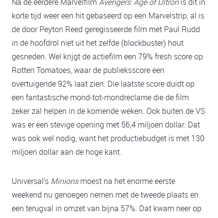
Na de eerdere Marvelfilm
Avengers: Age of Ultron
is dit in
korte tijd weer een hit gebaseerd op een Marvelstrip, al is
de door Peyton Reed geregisseerde film met Paul Rudd
in de hoofdrol niet uit het zelfde (blockbuster) hout
gesneden. Wel krijgt de actiefilm een 79% fresh score op
Rotten Tomatoes, waar de publieksscore een
overtuigende 92% laat zien. Die laatste score duidt op
een fantastische mond-tot-mondreclame die de film
zeker zal helpen in de komende weken. Ook buiten de VS
was er een stevige opening met 56,4 miljoen dollar. Dat
was ook wel nodig, want het productiebudget is met 130
miljoen dollar aan de hoge kant.
Universal's
Minions
moest na het enorme eerste
weekend nu genoegen nemen met de tweede plaats en
een terugval in omzet van bijna 57%. Dat kwam neer op