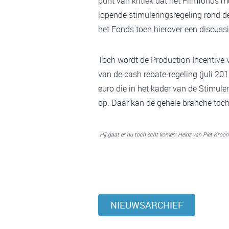
punt van kritiek dat het Filmfonds m
lopende stimuleringsregeling rond d
het Fonds toen hierover een discussi
Toch wordt de Production Incentive v
van de cash rebate-regeling (juli 20
euro die in het kader van de Stimul
op. Daar kan de gehele branche toch
Hij gaat er nu toch echt komen: Heinz van Piet Kroo
NIEUWSARCHIEF