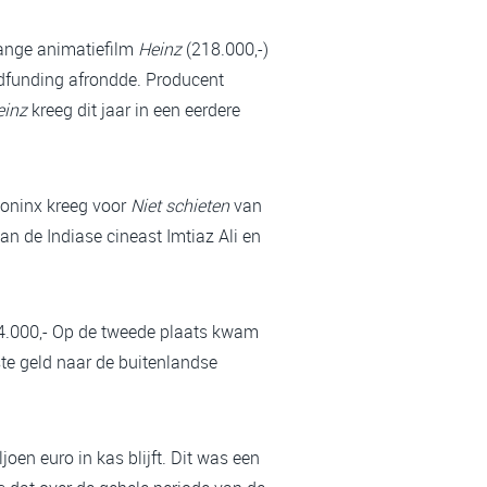
lange animatiefilm
Heinz
(218.000,-)
owdfunding afrondde. Producent
einz
kreeg dit jaar in een eerdere
Coninx kreeg voor
Niet schieten
van
an de Indiase cineast Imtiaz Ali en
54.000,- Op de tweede plaats kwam
te geld naar de buitenlandse
joen euro in kas blijft. Dit was een