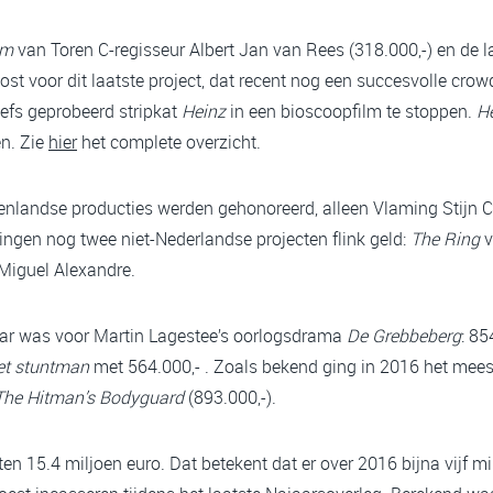
lm
van Toren C-regisseur Albert Jan van Rees (318.000,-) en de 
ost voor dit laatste project, dat recent nog een succesvolle cr
efs geprobeerd stripkat
Heinz
in een bioscoopfilm te stoppen.
H
en. Zie
hier
het complete overzicht.
tenlandse producties werden gehonoreerd, alleen Vlaming Stijn 
ingen nog twee niet-Nederlandse projecten flink geld:
The Ring
v
Miguel Alexandre.
jaar was voor Martin Lagestee’s oorlogsdrama
De Grebbeberg
: 8
et stuntman
met 564.000,- . Zoals bekend ging in 2016 het mees
The Hitman’s Bodyguard
(893.000,-).
ten 15.4 miljoen euro. Dat betekent dat er over 2016 bijna vijf mil