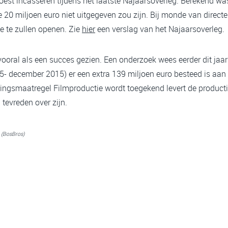
oest incasseren tijdens het laatste Najaarsoverleg. Berekend wa
e 20 miljoen euro niet uitgegeven zou zijn. Bij monde van dire
e te zullen openen. Zie
hier
een verslag van het Najaarsoverleg.
ooral als een succes gezien. Een onderzoek wees eerder dit jaar u
15- december 2015) er een extra 139 miljoen euro besteed is aan 
eringsmaatregel Filmproductie wordt toegekend levert de product
 tevreden over zijn.
n (BosBros)