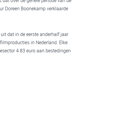
s dat over de gehele periode van de
cteur Doreen Boonekamp verklaarde
it dat in de eerste anderhalf jaar
filmproducties in Nederland. Elke
iesector 4.83 euro aan bestedingen