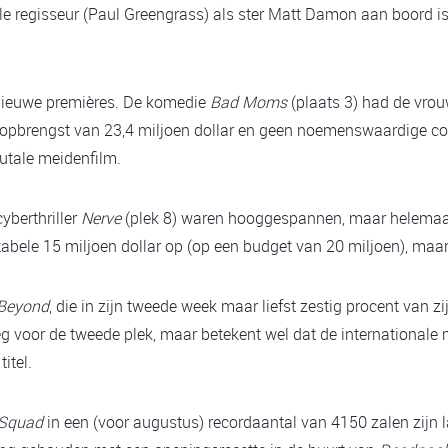
e regisseur (Paul Greengrass) als ster Matt Damon aan boord i
nieuwe premières. De komedie
Bad Moms
(plaats 3) had de vrou
opbrengst van 23,4 miljoen dollar en geen noemenswaardige co
rutale meidenfilm.
yberthriller
Nerve
(plek 8) waren hooggespannen, maar helemaal 
abele 15 miljoen dollar op (op een budget van 20 miljoen), maar
 Beyond
, die in zijn tweede week maar liefst zestig procent van z
g voor de tweede plek, maar betekent wel dat de internationale
itel.
 Squad
in een (voor augustus) recordaantal van 4150 zalen zij