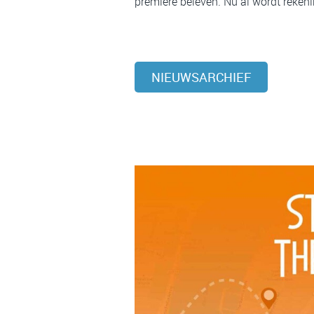
première beleven. Nu al wordt reken
NIEUWSARCHIEF