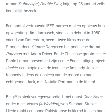
roman
Dubbelspel
,
Double Play
, krijgt op 28 januari zelfs
koninklijk bezoek.
Een aantal vertrouwde IFFR-namen maken opnieuw hun
opwachting. Jim Jarmusch, sinds zijn debuut in 1980
vriend van Rotterdam, neemt twee films mee: de
Stooges-docu
Gimme Danger
en het poëtische drama
Paterson
met Adam Driver. En de Chileense grootmeester
Pablo Larraín presenteert zijn eerste Engelstalige project:
Jackie
, een biopic over de iconische first lady Jackie
Kennedy tijdens de nasleep van de moord op haar
echtgenoot Jack, met Natalie Portman in de titelrol.
België is sterk vertegenwoordigd, met naast
Chez Nous
onder meer
Noces (A Wedding)
van Stephan Streker.
Hierin raakt een jonge Pakistaanse beklemd tussen haar