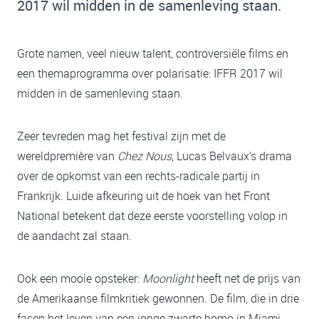
2017 wil midden in de samenleving staan.
Grote namen, veel nieuw talent, controversiële films en
een themaprogramma over polarisatie: IFFR 2017 wil
midden in de
samenleving
staan.
Zeer tevreden mag het festival zijn met de
wereldpremière van
Chez Nous
, Lucas Belvaux’s drama
over de opkomst van een rechts-radicale partij in
Frankrijk. Luide afkeuring uit de hoek van het Front
National betekent dat deze eerste voorstelling volop in
de aandacht zal staan.
Ook een mooie opsteker:
Moonlight
heeft net de prijs van
de Amerikaanse filmkritiek gewonnen. De film, die in drie
fasen het leven van een jonge zwarte homo in Miami