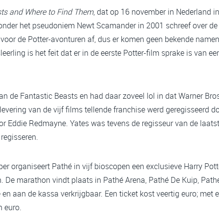
sts and Where to Find Them
, dat op 16 november in Nederland in
onder het pseudoniem Newt Scamander in 2001 schreef over de f
r voor de Potter-avonturen af, dus er komen geen bekende namen o
eerling is het feit dat er in de eerste Potter-film sprake is van 
 van de Fantastic Beasts en had daar zoveel lol in dat Warner Br
flevering van de vijf films tellende franchise werd geregisseerd 
Eddie Redmayne. Yates was tevens de regisseur van de laatste 
 regisseren.
r organiseert Pathé in vijf bioscopen een exclusieve Harry Pott
n. De marathon vindt plaats in Pathé Arena, Pathé De Kuip, Pat
 en aan de kassa verkrijgbaar. Een ticket kost veertig euro; met 
n euro.