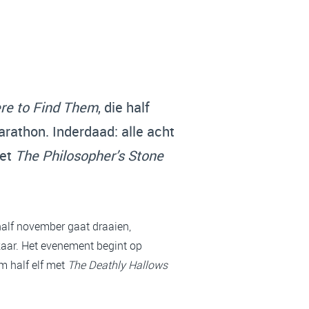
re to Find Them
, die half
arathon. Inderdaad: alle acht
met
The Philosopher’s Stone
 half november gaat draaien,
lkaar. Het evenement begint op
m half elf met
The Deathly Hallows