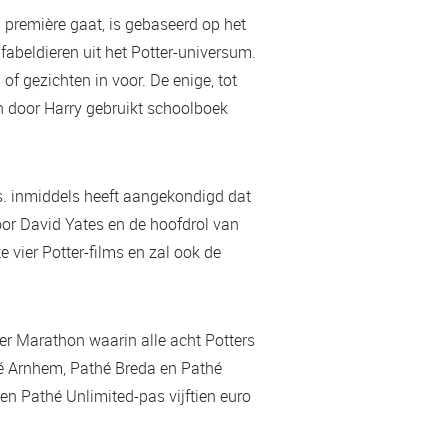
 première gaat, is gebaseerd op het
abeldieren uit het Potter-universum.
f gezichten in voor. De enige, tot
een door Harry gebruikt schoolboek
os. inmiddels heeft aangekondigd dat
door David Yates en de hoofdrol van
vier Potter-films en zal ook de
er Marathon waarin alle acht Potters
hé Arnhem, Pathé Breda en Pathé
een Pathé Unlimited-pas vijftien euro