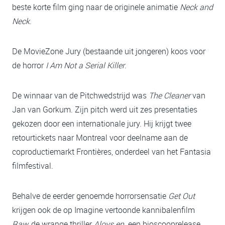
beste korte film ging naar de originele animatie
Neck and
Neck
.
De MovieZone Jury (bestaande uit jongeren) koos voor
de horror
I Am Not a Serial Killer
.
De winnaar van de Pitchwedstrijd was
The Cleaner
van
Jan van Gorkum. Zijn pitch werd uit zes presentaties
gekozen door een internationale jury. Hij krijgt twee
retourtickets naar Montreal voor deelname aan de
coproductiemarkt Frontières, onderdeel van het Fantasia
filmfestival.
Behalve de eerder genoemde horrorsensatie
Get Out
krijgen ook de op Imagine vertoonde kannibalenfilm
Raw,
de wrange thriller
Aloys en
een bioscooprelease.