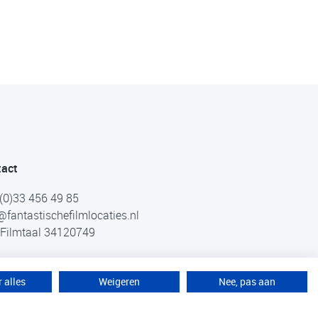
tact
(0)33 456 49 85
@fantastischefilmlocaties.nl
Filmtaal 34120749
 alles
Weigeren
Nee, pas aan