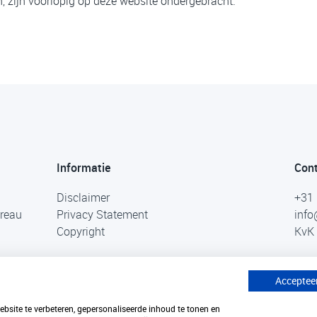
 zijn voorlopig op deze website ondergebracht.
Informatie
Con
Disclaimer
+31 
ureau
Privacy Statement
info
Copyright
KvK 
Accepteer
site te verbeteren, gepersonaliseerde inhoud te tonen en