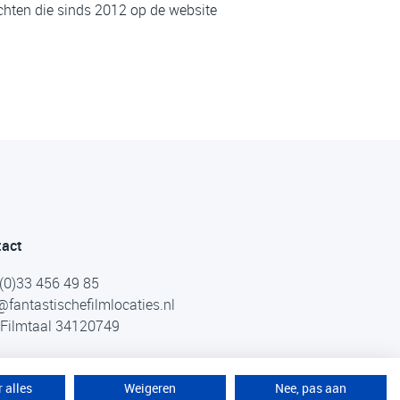
chten die sinds 2012 op de website
tact
(0)33 456 49 85
@fantastischefilmlocaties.nl
Filmtaal 34120749
 alles
Weigeren
Nee, pas aan