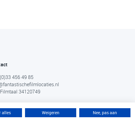
tact
(0)33 456 49 85
@fantastischefilmlocaties.nl
Filmtaal 34120749
 alles
Weigeren
Nee, pas aan