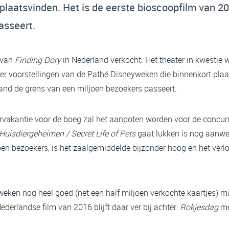
laatsvinden. Het is de eerste bioscoopfilm van 20
asseert.
e van
Finding Dory
in Nederland verkocht. Het theater in kwestie
ier voorstellingen van de Pathé Disneyweken die binnenkort plaat
and de grens van een miljoen bezoekers passeert.
akantie voor de boeg zal het aanpoten worden voor de concurre
Huisdiergeheimen / Secret Life of Pets
gaat lukken is nog aanwezi
joen bezoekers, is het zaalgemiddelde bijzonder hoog en het verl
weken nog heel goed (net een half miljoen verkochte kaartjes) ma
erlandse film van 2016 blijft daar ver bij achter:
Rokjesdag
me