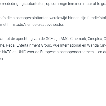
de mededingingsautoriteiten, op sommige terreinen maar al te g
a’s die bioscoopexploitanten wereldwijd binden zijn filmdiefsta
t filmstudio’s en de creatieve sector.
an tot de oprichting van de GCF zijn AMC, Cinemark, Cineplex, C
, Regal Entertainment Group, Vue International en Wanda Cine
e NATO en UNIC voor de Europese bioscoopondernemers – en d
on.