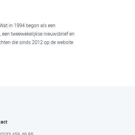
 Wat in 1994 begon als een
, een tweewekelijkse nieuwsbrief en
chten die sinds 2012 op de website
tact
(0)33 456 49 85