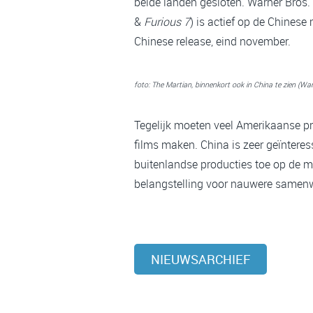
beide landen gesloten. Warner Bros. 
&
Furious 7
) is actief op de Chinese
Chinese release, eind november.
foto: The Martian, binnenkort ook in China te zien (Wa
Tegelijk moeten veel Amerikaanse pro
films maken. China is zeer geïnteress
buitenlandse producties toe op de 
belangstelling voor nauwere samenw
NIEUWSARCHIEF