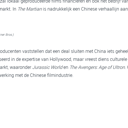
zal lokaal geproduceerde films financieren en ook het bedrijf va
 markt. In
The Martian
is nadrukkelijk een Chinese verhaallijn aa
rner Bros.)
ducenten vaststellen dat een deal sluiten met China iets geheel
eerd in de expertise van Hollywood, maar vreest diens culturele i
markt, waaronder
Jurassic World
en
The Avengers: Age of Ultron
.
erking met de Chinese filmindustrie.