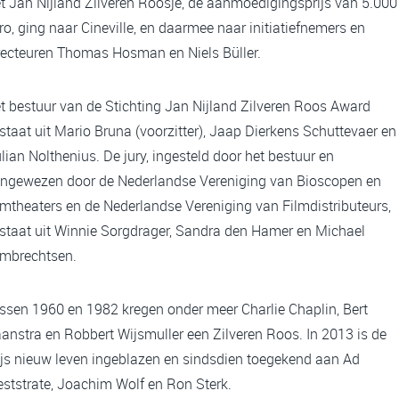
t Jan Nijland Zilveren Roosje, de aanmoedigingsprijs van 5.000
ro, ging naar Cineville, en daarmee naar initiatiefnemers en
recteuren Thomas Hosman en Niels Büller.
t bestuur van de Stichting Jan Nijland Zilveren Roos Award
staat uit Mario Bruna (voorzitter), Jaap Dierkens Schuttevaer en
lian Nolthenius. De jury, ingesteld door het bestuur en
ngewezen door de Nederlandse Vereniging van Bioscopen en
lmtheaters en de Nederlandse Vereniging van Filmdistributeurs,
staat uit Winnie Sorgdrager, Sandra den Hamer en Michael
mbrechtsen.
ssen 1960 en 1982 kregen onder meer Charlie Chaplin, Bert
anstra en Robbert Wijsmuller een Zilveren Roos. In 2013 is de
ijs nieuw leven ingeblazen en sindsdien toegekend aan Ad
ststrate, Joachim Wolf en Ron Sterk.