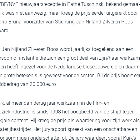
BF/NVF nieuwjaarsreceptie in Pathé Tuschinski bekend gemaak
ik was niet aanwezig, maar kreeg de prijs eerder uitgereikt door
rio Bruna, voorzitter van Stichting Jan Nijland Zilveren Roos
ard.
 Jan Nijland Zilveren Roos wordt jaarlijks toegekend aan een
rsoon of instantie die zich een groot deel van zijn/haar werkza
ven heeft ingezet voor de Nederlandse bioscoopwereld en daarm
n grote betekenis is geweest voor de sector. Bij de prijs hoort ee
ldbedrag van 20.000 euro.
ik, al meer dan dertig jaar werkzaam in de film- en
ziekindustrie, is sinds 1998 het boegbeeld van de strijd tegen
legale content. Hij kreeg de prijs als waardering voor zijn werk als
raterijbestrijder. Het juryrapport spreekt van een onschatbare en
or sommigen onderschatte rol. De jury waardeert vooral Kuik’s