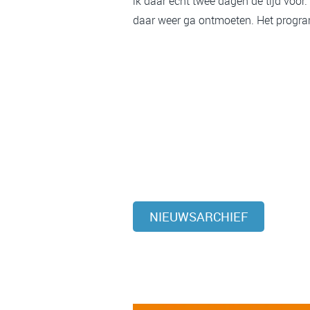
ik daar echt twee dagen de tijd voor.
daar weer ga ontmoeten. Het program
NIEUWSARCHIEF