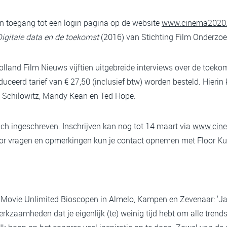
toegang tot een login pagina op de website
www.cinema2020.
Digitale data en de toekomst
(2016) van Stichting Film Onderzoe
and Film Nieuws vijftien uitgebreide interviews over de toekom
uceerd tarief van € 27,50 (inclusief btw) worden besteld. Hieri
d Schilowitz, Mandy Kean en Ted Hope.
h ingeschreven. Inschrijven kan nog tot 14 maart via
www.cine
oor vragen en opmerkingen kun je contact opnemen met Floor Ku
e Movie Unlimited Bioscopen in Almelo, Kampen en Zevenaar: 'J
erkzaamheden dat je eigenlijk (te) weinig tijd hebt om alle tren