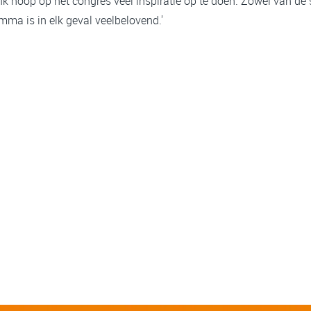
 Ik hoop op het congres veel inspiratie op te doen. Zowel van de s
ma is in elk geval veelbelovend.'