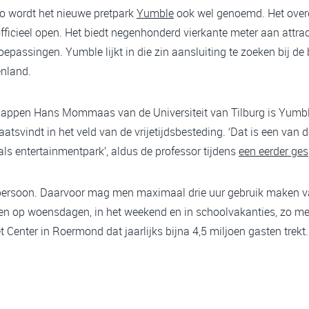
zo wordt het nieuwe pretpark
Yumble
ook wel genoemd. Het over
icieel open. Het biedt negenhonderd vierkante meter aan attrac
oepassingen. Yumble lijkt in die zin aansluiting te zoeken bij 
enland.
chappen Hans Mommaas van de Universiteit van Tilburg is Yumb
atsvindt in het veld van de vrijetijdsbesteding. ‘Dat is een va
ls entertainmentpark’, aldus de professor tijdens
een eerder ges
persoon. Daarvoor mag men maximaal drie uur gebruik maken van
pen op woensdagen, in het weekend en in schoolvakanties, zo me
 Center in Roermond dat jaarlijks bijna 4,5 miljoen gasten trekt