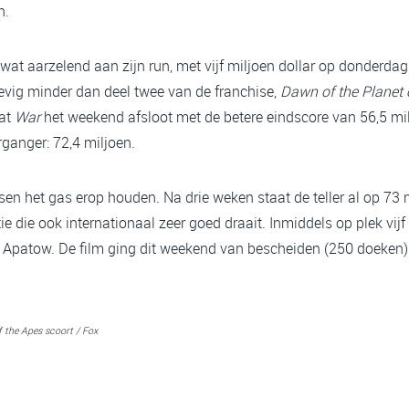
n.
at aarzelend aan zijn run, met vijf miljoen dollar op donderdag
tevig minder dan deel twee van de franchise,
Dawn of the Planet 
dat
War
het weekend afsloot met de betere eindscore van 56,5 mi
organger: 72,4 miljoen.
ssen het gas erop houden. Na drie weken staat de teller al op 73 m
ie die ook internationaal zeer goed draait. Inmiddels op plek vij
d Apatow. De film ging dit weekend van bescheiden (250 doeken)
of the Apes scoort / Fox