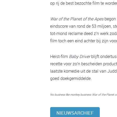
op rij de best bezochte film te worde
War of the Planet of the Apes
begon w
eindscore van rond de 53 miljoen, s
tot-mond reclame deed z’n werk zo
film toch een eind achter bij zijn vo
Heist-film
Baby Driver
blijft ondertu
recette voor zo’n bescheiden product
laatste komedie uit de stal van Jud
goed doekgemiddelde.
No business like monkey business: War of the Planet 
NIEUWSARCHIEF